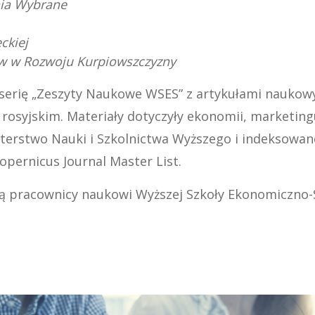
nia Wybrane
ckiej
stw w Rozwoju Kurpiowszczyzny
erię „Zeszyty Naukowe WSES” z artykułami naukow
i rosyjskim. Materiały dotyczyły ekonomii, marketin
terstwo Nauki i Szkolnictwa Wyższego i indeksowa
opernicus Journal Master List.
 pracownicy naukowi Wyższej Szkoły Ekonomiczno-S