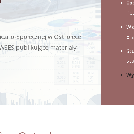
Eg
Pe
Ws
iczno-Społecznej w Ostrołęce
Er
SES publikujące materiały
St
st
Wy