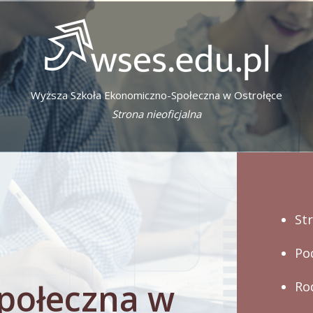
Wyższa Szkoła Ekonomiczno-Społeczna w Ostrołęce
Strona nieoficjalna
St
Po
połeczna w
Ro