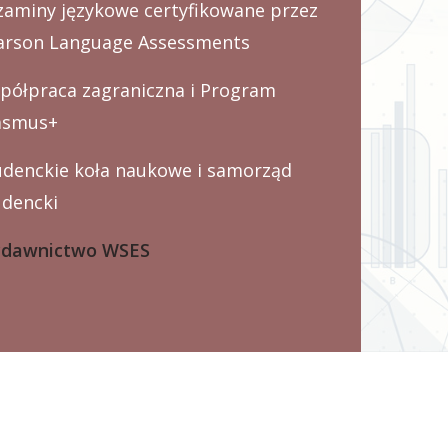
zaminy językowe certyfikowane przez
arson Language Assessments
półpraca zagraniczna i Program
asmus+
udenckie koła naukowe i samorząd
udencki
dawnictwo WSES