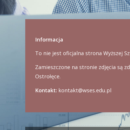
Informacja
To nie jest oficjalna strona Wyższej 
Zamieszczone na stronie zdjęcia są z
Ostrołęce.
Kontakt:
kontakt@wses.edu.pl